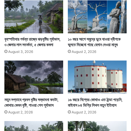
উ
২০৫০ সালের আগে যদি গ্রিন হাউস গ্যাসের নির্গমন কিছুটা
ড
তা
কমানোও হয় তাহলেও কিন্তু এই বরফ গলা দেখতে হবে বিশ্বকে।
র
আর যদি এখন যেমন চলছে তেমন ভাবেই গ্রিন হাউস গ্যাস নির্গমন
কা
অ
চলতে থাকে তাহলে ২০৩০ থেকে ২০৪০ সালের মধ্যেই সেপ্টেম্বর
রু
বৃহস্পতিবার পর্যন্ত রাজ্যে ঝড়বৃষ্টির পূর্বাভাস,
১০ বছর আগে সমুদ্রে ডুবে যাওয়া দ্বীপকে
ণা
৩ জেলায় লাল সতর্কতা, ৫ জেলায় কমলা
ভুলতে দিচ্ছেনা গাছে হেলান দেওয়া মানুষ
মাসে সুমেরু সাগরের সব বরফ গলে জল হয়ে যাবে।
ই
August 3, 2026
August 2, 2026
রা
নি
নতুন সপ্তাহে প্রবল বৃষ্টির সম্ভাবনা কতটা,
১৬ বছরে বিশ্বের কোথাও এত ঠান্ডা পড়েনি,
কোথায় কেমন বৃষ্টি, পাওয়া গেল পূর্বাভাস
মাইনাস ৮৪ ডিগ্রি লিখল নতুন ইতিহাস
August 2, 2026
August 2, 2026