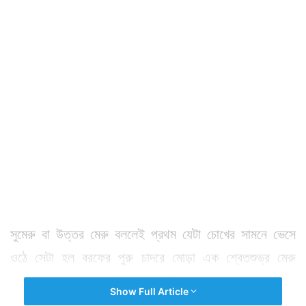
সুমেরু বা উত্তর মেরু বললেই প্রথম যেটা চোখের সামনে ভেসে
ওঠে সেটা হল বরফের পুরু চাদরে মোড়া এক শ্বেতশুভ্র মেরু
অঞ্চল। যেখানে সুমেরু সাগরের একটা বড় অংশও বরফের চাদরে
Show Full Article
মোড়া থাকে।