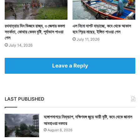
আর তা হলে কিন্তু বিশ্বের অনেক স্থলভাগই প্রশ্নের মুখে
পড়বে। কারণ সাগরের জল বেড়ে গেলে তা কিন্তু অনেক দেশের
রথযাত্রার দিন ভিজবে রাজ্য, ৩ জেলায় কমলা
এল নিনো দাপট বাড়াচ্ছে, কবে থেকে আকাল
সতর্কতা, কোথায় কেমন বৃষ্টি, পূর্বাভাস পাওয়া
হবে প্রিয় মাছের, ইঙ্গিত পাওয়া গেল
স্থলভাগকেই ভাসিয়ে দেবে।
গেল
July 11, 2026
July 14, 2026
Leave a Reply
LAST PUBLISHED
বঙ্গোপসাগরে নিম্নচাপ, দক্ষিণবঙ্গ জুড়ে ভারী বৃষ্টি, কবে থেকে জানাল
আবহাওয়া দফতর
August 8, 2026