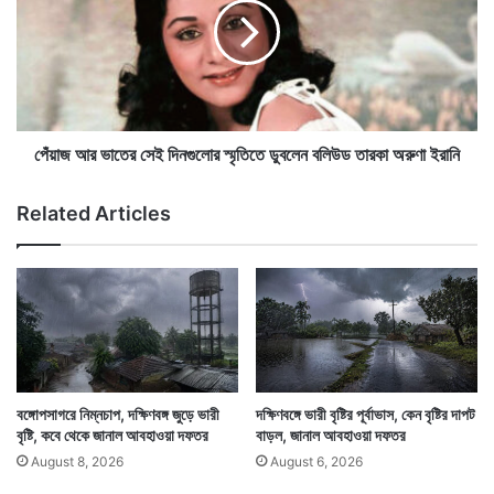
জ
আ
লে
র
এই সময় সব বরফ গলে যাবে। যেভাবে গ্রিন হাউস গ্যাস নির্গমন
র
ভা
প্রা
চলছে তাতে চলতি শতকের মধ্যভাগের মধ্যেই অর্থাৎ ২০৫০-এর
তে
ণি
র
মধ্যেই এমনটা ঘটতে চলেছে।
ই
সে
ন
ই
পেঁয়াজ আর ভাতের সেই দিনগুলোর স্মৃতিতে ডুবলেন বলিউড তারকা অরুণা ইরানি
য়
দি
,
ন
Related Articles
অ
গু
বি
লো
শ্বা
র
স্য
স্মৃ
ব
তি
ল
তে
ছে
ডু
ন
ব
স
লে
বঙ্গোপসাগরে নিম্নচাপ, দক্ষিণবঙ্গ জুড়ে ভারী
দক্ষিণবঙ্গে ভারী বৃষ্টির পূর্বাভাস, কেন বৃষ্টির দাপট
ক
ন
বৃষ্টি, কবে থেকে জানাল আবহাওয়া দফতর
বাড়ল, জানাল আবহাওয়া দফতর
লে
ব
August 8, 2026
August 6, 2026
লি