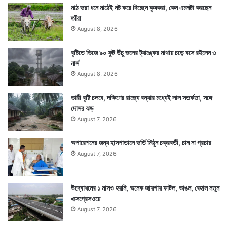
মাঠ ভরা ধনে মাঠেই নষ্ট করে দিচ্ছেন কৃষকরা, কেন এমনটা করছেন
Tags
Arctic
Weather
তাঁরা
August 8, 2026
বৃষ্টিতে ভিজে ৯০ ফুট উঁচু জলের ট্যাঙ্কের মাথায় চড়ে বসে রইলেন ৩
নার্স
August 8, 2026
ভারী বৃষ্টি চলবে, দক্ষিণের রাজ্যে বন্যার মধ্যেই লাল সতর্কতা, সঙ্গে
দোসর ঝড়
August 7, 2026
অপারেশনের জন্য হাসপাতালে ভর্তি মিঠুন চক্রবর্তী, চান না প্রচার
August 7, 2026
উদ্বোধনের ১ মাসও হয়নি, অনেক জায়গায় ফাটল, ভাঙন, বেহাল নতুন
এক্সপ্রেসওয়ে
August 7, 2026