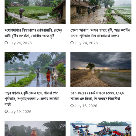
বিশ্ব উষ্ণায়নে মানুষের হাত রয়েছে একথা আগেই জানিয়েছেন
বিজ্ঞানীরা। যেভাবে নিরন্তর গ্রিন হাউস গ্যাস নির্গমন চলছে তাতে
বঙ্গোপসাগরে নিম্নচাপের চোখরাঙানি, রাজ্যে
মেঘলা আকাশ, ঘনঘন নামছে বৃষ্টি, আর কতদিন
ভারী বৃষ্টির সতর্কতা, কোথায় কেমন বৃষ্টি
চলবে, পূর্বাভাস দিল আবহাওয়া দফতর
মেরু অঞ্চলের বরফ গলতে বাধ্য বলেই মনে করছেন তাঁরা।
July 26, 2026
July 24, 2026
নতুন সপ্তাহে বৃষ্টি কেমন হবে, পাওয়া গেল
১৫০ বছরের রেকর্ড ভাঙতে চলেছে ২০২৬
পূর্বাভাস, সপ্তাহ শুরুতে ৫ জেলায় সতর্কতা
সালের এল নিনো, কি বলছেন বিজ্ঞানীরা
বার্তা
July 16, 2026
July 19, 2026