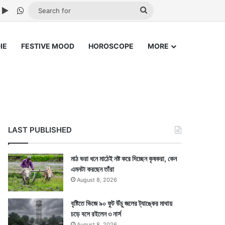
ube
nstagram
Google Play
WhatsApp
Search
for
IE
FESTIVE MOOD
HOROSCOPE
MORE
LAST PUBLISHED
মাঠ ভরা ধনে মাঠেই নষ্ট করে দিচ্ছেন কৃষকরা, কেন
এমনটা করছেন তাঁরা
August 8, 2026
বৃষ্টিতে ভিজে ৯০ ফুট উঁচু জলের ট্যাঙ্কের মাথায়
চড়ে বসে রইলেন ৩ নার্স
August 8, 2026