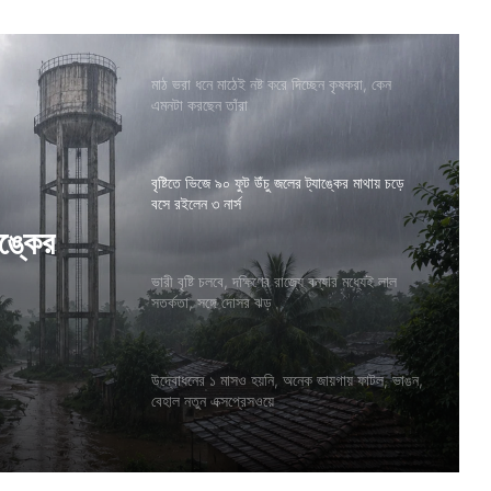
মাঠ ভরা ধনে মাঠেই নষ্ট করে দিচ্ছেন কৃষকরা, কেন
এমনটা করছেন তাঁরা
বৃষ্টিতে ভিজে ৯০ ফুট উঁচু জলের ট্যাঙ্কের মাথায় চড়ে
বসে রইলেন ৩ নার্স
্যার
ভারী বৃষ্টি চলবে, দক্ষিণের রাজ্যে বন্যার মধ্যেই লাল
সতর্কতা, সঙ্গে দোসর ঝড়
ড়
াঙ্কের
উদ্বোধনের ১ মাসও হয়নি, অনেক জায়গায় ফাটল, ভাঙন,
বেহাল নতুন এক্সপ্রেসওয়ে