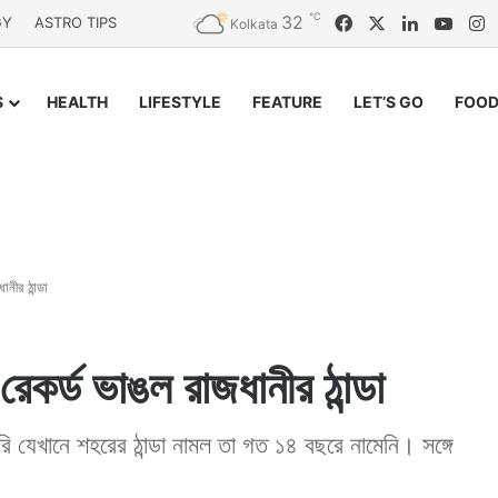
℃
32
Facebook
X
LinkedIn
YouT
I
GY
ASTRO TIPS
Kolkata
S
HEALTH
LIFESTYLE
FEATURE
LET’S GO
FOOD
নীর ঠান্ডা
কর্ড ভাঙল রাজধানীর ঠান্ডা
য়ারি যেখানে শহরের ঠান্ডা নামল তা গত ১৪ বছরে নামেনি। সঙ্গে