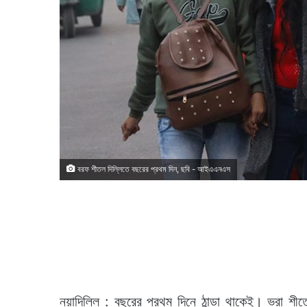
বরফ শীতল দিল্লিতে বছরের প্রথম দিন, ছবি - আইএএনএস
নয়াদিল্লি : বছরের প্রথম দিনে ঠান্ডা থাকেই। ভরা শীতে